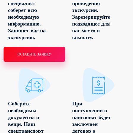
специалист
проведения
соберет всю
экскурсии.
необходимую
Зарезервируйте
информацию.
подходящее для
Запишет вас на
вас место и
экскурсию.
комнату.
ОСТАВИТЬ ЗАЯВКУ
Соберите
При
необходимы
поступлении в
документы и
пансионат будет
вещи. Наш
заключаен
спецтранспорт
договор о