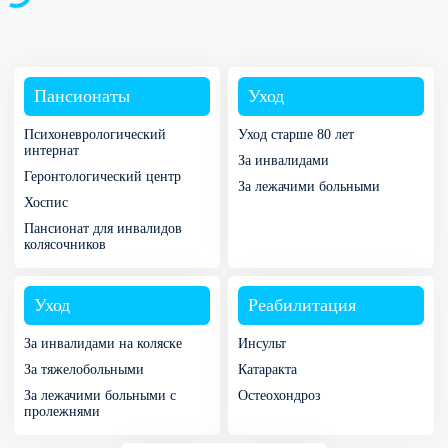
Пансионаты
Уход
Психоневрологический
Уход старше 80 лет
интернат
За инвалидами
Геронтологический центр
За лежачими больными
Хоспис
Пансионат для инвалидов
колясочников
Уход
Реабилитация
За инвалидами на коляске
Инсульт
За тяжелобольными
Катаракта
За лежачими больными с
Остеохондроз
пролежнями